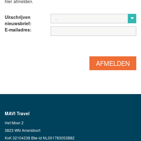
hier afmelden.
Uitschrijven
-
nieuwsbrief:
E-mailadres:
MAVI Travel
Het Moer 2
3823 WN Amersfoort
KvK 32104238 Btw-id NL001783053B82