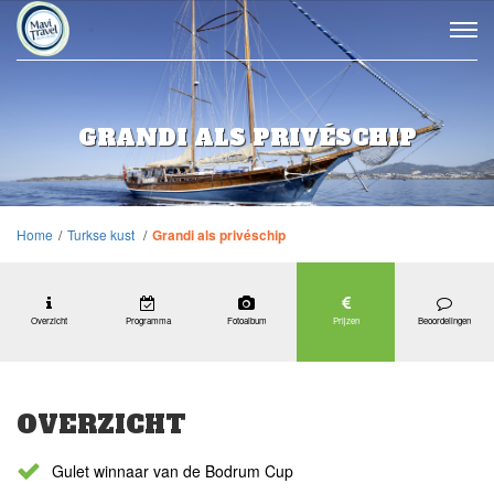
GRANDI ALS PRIVÉSCHIP
Home
/
Turkse kust
/
Grandi als privéschip
Overzicht
Programma
Fotoalbum
Prijzen
Beoordelingen
OVERZICHT
Gulet winnaar van de Bodrum Cup