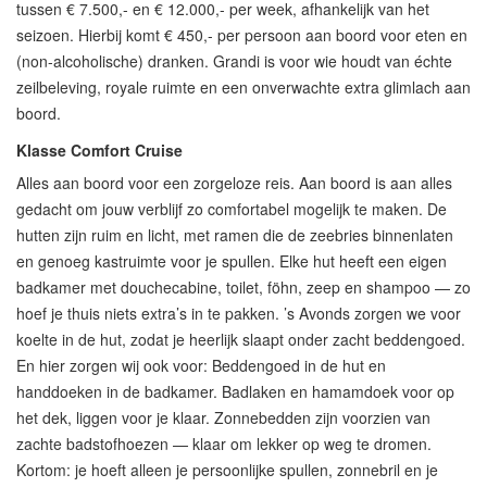
tussen € 7.500,- en € 12.000,- per week, afhankelijk van het
seizoen. Hierbij komt € 450,- per persoon aan boord voor eten en
(non-alcoholische) dranken. Grandi is voor wie houdt van échte
zeilbeleving, royale ruimte en een onverwachte extra glimlach aan
boord.
Klasse Comfort Cruise
Alles aan boord voor een zorgeloze reis. Aan boord is aan alles
gedacht om jouw verblijf zo comfortabel mogelijk te maken. De
hutten zijn ruim en licht, met ramen die de zeebries binnenlaten
en genoeg kastruimte voor je spullen. Elke hut heeft een eigen
badkamer met douchecabine, toilet, föhn, zeep en shampoo — zo
hoef je thuis niets extra’s in te pakken. ’s Avonds zorgen we voor
koelte in de hut, zodat je heerlijk slaapt onder zacht beddengoed.
En hier zorgen wij ook voor: Beddengoed in de hut en
handdoeken in de badkamer. Badlaken en hamamdoek voor op
het dek, liggen voor je klaar. Zonnebedden zijn voorzien van
zachte badstofhoezen — klaar om lekker op weg te dromen.
Kortom: je hoeft alleen je persoonlijke spullen, zonnebril en je