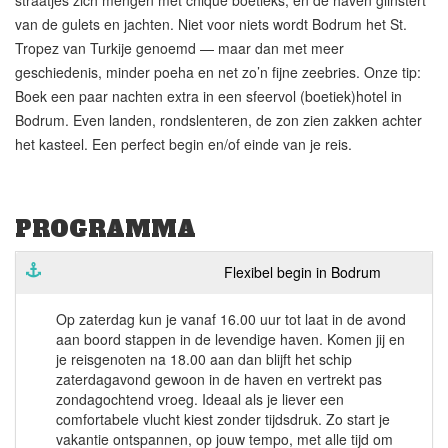
straatjes zich mengen met chique boetieks, en de haven glinstert
van de gulets en jachten. Niet voor niets wordt Bodrum het St.
Tropez van Turkije genoemd — maar dan met meer
geschiedenis, minder poeha en net zo’n fijne zeebries. Onze tip:
Boek een paar nachten extra in een sfeervol (boetiek)hotel in
Bodrum. Even landen, rondslenteren, de zon zien zakken achter
het kasteel. Een perfect begin en/of einde van je reis.
PROGRAMMA
Flexibel begin in Bodrum
Op zaterdag kun je vanaf 16.00 uur tot laat in de avond
aan boord stappen in de levendige haven. Komen jij en
je reisgenoten na 18.00 aan dan blijft het schip
zaterdagavond gewoon in de haven en vertrekt pas
zondagochtend vroeg. Ideaal als je liever een
comfortabele vlucht kiest zonder tijdsdruk. Zo start je
vakantie ontspannen, op jouw tempo, met alle tijd om