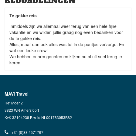
BEOORDELINGEN
Te gekke reis
Inmiddels zijn we allemaal weer terug van een hele fijne
vakantie en we wilden jullie graag nog even bedanken voor
de te gekke reis.
Alles, maar dan ook alles was tot in de puntjes verzorgd. En
wat een leuke crew!
We hebben enorm genoten en kijken nu al uit snel terug te
keren.
MAVI Travel
Het Moer 2
3823 WN Amersfoort
KvK 32104238 Btw-id NL001783053B82
+31 (0)33 4571797