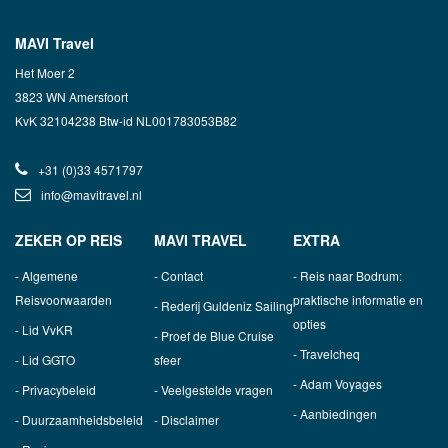
MAVI Travel
Het Moer 2
3823 WN Amersfoort
KvK 32104238 Btw-id NL001783053B82
+31 (0)33 4571797
info@mavitravel.nl
ZEKER OP REIS
MAVI TRAVEL
EXTRA
Algemene
Contact
Reis naar Bodrum:
Reisvoorwaarden
praktische informatie en
Rederij Guldeniz Sailing
opties
Lid VvKR
Proef de Blue Cruise
Travelcheq
Lid GGTO
sfeer
Adam Voyages
Privacybeleid
Veelgestelde vragen
Aanbiedingen
Duurzaamheidsbeleid
Disclaimer