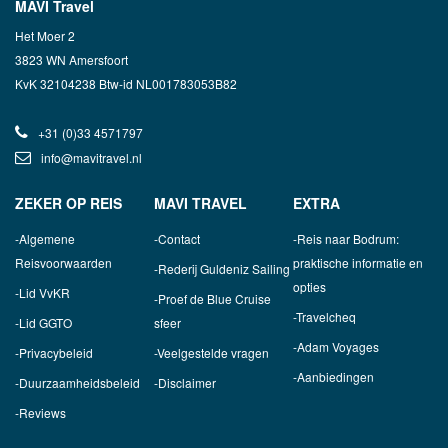
MAVI Travel
Het Moer 2
3823 WN Amersfoort
KvK 32104238 Btw-id NL001783053B82
+31 (0)33 4571797
info@mavitravel.nl
ZEKER OP REIS
MAVI TRAVEL
EXTRA
Algemene
Contact
Reis naar Bodrum:
Reisvoorwaarden
praktische informatie en
Rederij Guldeniz Sailing
opties
Lid VvKR
Proef de Blue Cruise
Travelcheq
Lid GGTO
sfeer
Adam Voyages
Privacybeleid
Veelgestelde vragen
Aanbiedingen
Duurzaamheidsbeleid
Disclaimer
Reviews