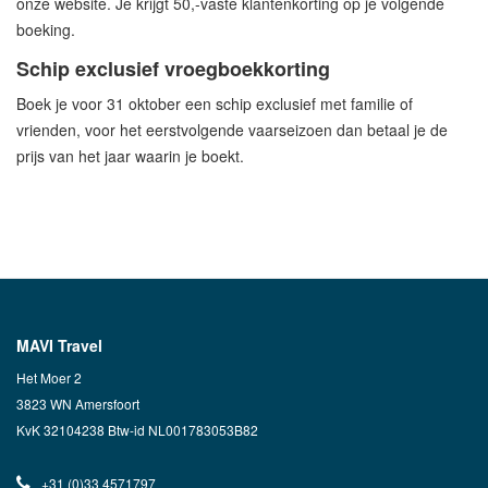
onze website. Je krijgt 50,-vaste klantenkorting op je volgende
boeking.
Schip exclusief vroegboekkorting
Boek je voor 31 oktober een schip exclusief met familie of
vrienden, voor het eerstvolgende vaarseizoen dan betaal je de
prijs van het jaar waarin je boekt.
MAVI Travel
Het Moer 2
3823 WN Amersfoort
KvK 32104238 Btw-id NL001783053B82
+31 (0)33 4571797